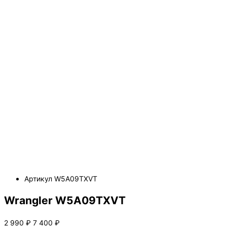
Артикул
W5A09TXVT
Wrangler W5A09TXVT
2 990
₽
7 400
₽