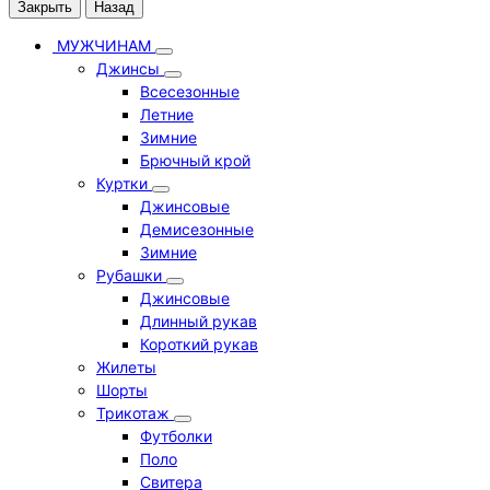
Закрыть
Назад
МУЖЧИНАМ
Джинсы
Всесезонные
Летние
Зимние
Брючный крой
Куртки
Джинсовые
Демисезонные
Зимние
Рубашки
Джинсовые
Длинный рукав
Короткий рукав
Жилеты
Шорты
Трикотаж
Футболки
Поло
Свитера