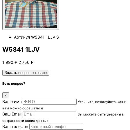
Артикул
W5841 1LJV S
W5841 1LJV
1 990
₽
2 750
₽
Задать вопрос о товаре
Есть вопрос?
×
Ваше имя
Уточните, пожалуйста, как к
вам можно обращаться
Ваш Email
Вы можете быть уверены в
сохранности своих данных
Ваш телефон