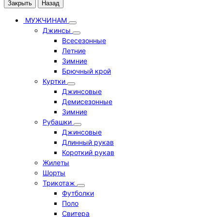
Закрыть
Назад
МУЖЧИНАМ
Джинсы
Всесезонные
Летние
Зимние
Брючный крой
Куртки
Джинсовые
Демисезонные
Зимние
Рубашки
Джинсовые
Длинный рукав
Короткий рукав
Жилеты
Шорты
Трикотаж
Футболки
Поло
Свитера