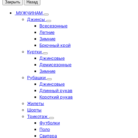
Закрыть
Назад
МУЖЧИНАМ
Джинсы
Всесезонные
Летние
Зимние
Брючный крой
Куртки
Джинсовые
Демисезонные
Зимние
Рубашки
Джинсовые
Длинный рукав
Короткий рукав
Жилеты
Шорты
Трикотаж
Футболки
Поло
Свитера