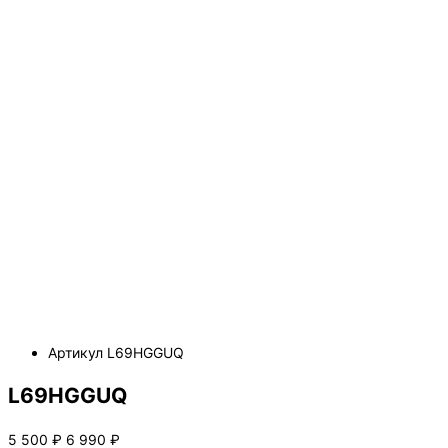
Артикул
L69HGGUQ
L69HGGUQ
5 500
₽
6 990
₽