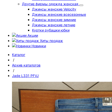
Другие фирмы одежда женская
Джинсы женские Velocity
Джинсы женские всесезонные
Джинсы женские зимние
Джинсы женские летние
Куртки рубашки юбки
Акции
Хиты продаж
Новинки
Каталог
/
Архив каталогов
/
Jade L331 PFVJ