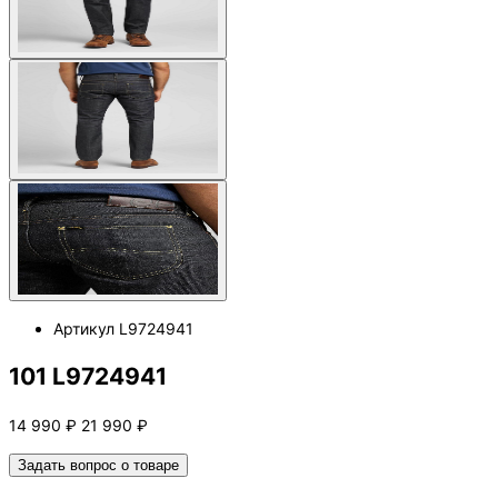
Артикул
L9724941
101 L9724941
14 990
₽
21 990
₽
Задать вопрос о товаре